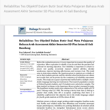
Return
Reliabilitas Tes Objektif Dalam Butir Soal Mata Pelajaran Bahasa Arab
to
Assesment Akhir Semester SD Plus Intan Al-Sali Bandung
Article
Details
Do
Do
PD